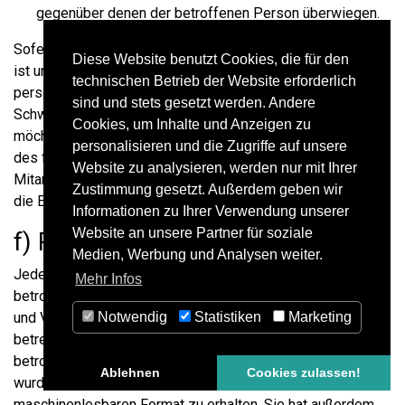
gegenüber denen der betroffenen Person überwiegen.
Sofern eine der oben genannten Voraussetzungen gegeben
Diese Website benutzt Cookies, die für den
ist und eine betroffene Person die Einschränkung von
technischen Betrieb der Website erforderlich
personenbezogenen Daten, die bei der Merkle
sind und stets gesetzt werden. Andere
Schweißanlagen-Technik GmbH gespeichert sind, verlangen
Cookies, um Inhalte und Anzeigen zu
möchte, kann sie sich hierzu jederzeit an einen Mitarbeiter
personalisieren und die Zugriffe auf unsere
des für die Verarbeitung Verantwortlichen wenden. Der
Website zu analysieren, werden nur mit Ihrer
Mitarbeiter der Merkle Schweißanlagen-Technik GmbH wird
Zustimmung gesetzt. Außerdem geben wir
die Einschränkung der Verarbeitung veranlassen.
Informationen zu Ihrer Verwendung unserer
Website an unsere Partner für soziale
f) Recht auf Datenübertragbarkeit
Medien, Werbung und Analysen weiter.
Jede von der Verarbeitung personenbezogener Daten
Mehr Infos
betroffene Person hat das vom Europäischen Richtlinien-
Notwendig
Statistiken
Marketing
und Verordnungsgeber gewährte Recht, die sie
betreffenden personenbezogenen Daten, welche durch die
betroffene Person einem Verantwortlichen bereitgestellt
Ablehnen
Cookies zulassen!
wurden, in einem strukturierten, gängigen und
maschinenlesbaren Format zu erhalten. Sie hat außerdem